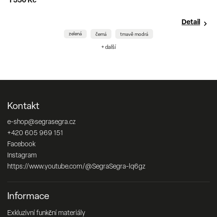
1 550 Kč
Detail
zelená
černá
tmavě modrá
+ další
Kontakt
e-shop
@
segrasegra.cz
+420 605 969 151
Facebook
Instagram
https://www.youtube.com/@SegraSegra-lq6gz
Informace
Exkluzivní funkční materiály