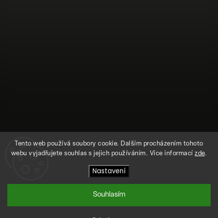
Tento web používá soubory cookie. Dalším procházením tohoto
webu vyjadřujete souhlas s jejich používáním. Více informací
zde
.
Nastavení
Sledovat na Instagramu
Souhlasím
Copyright 2026
SEGRASEGRA
. Všechna práva vyhrazena.
Vytvořil
Shoptet
| Design
Shoptak.cz