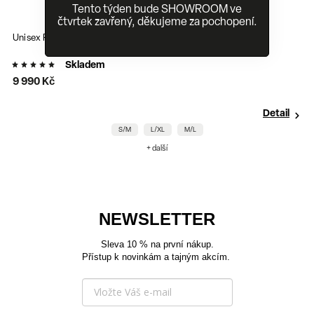
Tento týden bude SHOWROOM ve
čtvrtek zavřený, děkujeme za pochopení.
í
Tornado - nepromokavá uni
Skladem
6 200 Kč
Detail
S/M
L/XL
M/L
S/M
+ další
NEWSLETTER
Sleva 10 % na první nákup.
Přístup k novinkám a tajným akcím.