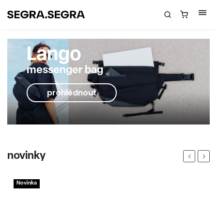
Lango
messenger bag
prohlédnout
novinky
Previous
Next
Novinka