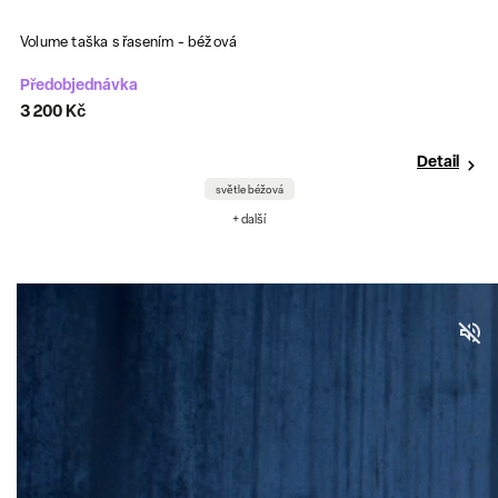
Volume taška s řasením - černá
Předobjednávka
3 200 Kč
Detail
černý/černé gumičky
+ další