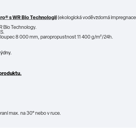
ro® s WR Bio Technologií
(ekologická voděvzdorná impregnace 
R Bio Technology.
S.
 sloupec 8 000 mm, paropropustnost 11 400 g/m²/24h.
týdny.
produktu.
raní max. na 30° nebo v ruce.