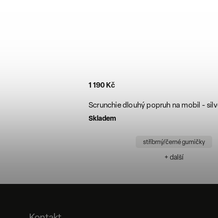
1 190 Kč
Scrunchie dlouhý popruh na mobil - silv
Skladem
á
stříbrný/černé gumičky
ší
+ další