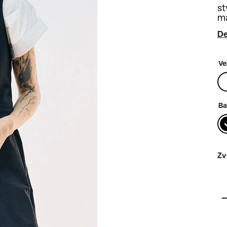
st
ma
De
Ve
Ba
Zv