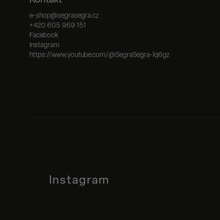
Kontakt
e-shop
@
segrasegra.cz
+420 605 969 151
Facebook
Instagram
https://www.youtube.com/@SegraSegra-lq6gz
Instagram