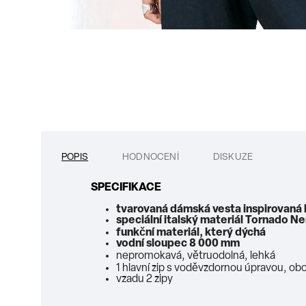
POPIS
HODNOCENÍ
DISKUZE
SPECIFIKACE
tvarovaná dámská vesta inspirovaná
speciální italský materiál
Tornado Ner
funkční materiál, který dýchá
vodní sloupec 8 000 mm
nepromokavá, větruodolná, lehká
1 hlavní zip s voděvzdornou úpravou, ob
vzadu 2 zipy