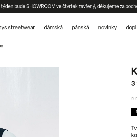
 týden bude SHOWROOM ve čtvrtek zavřený, děkujeme za poch
nys streetwear
dámská
pánská
novinky
dopl
py
K
3
Tv
ko