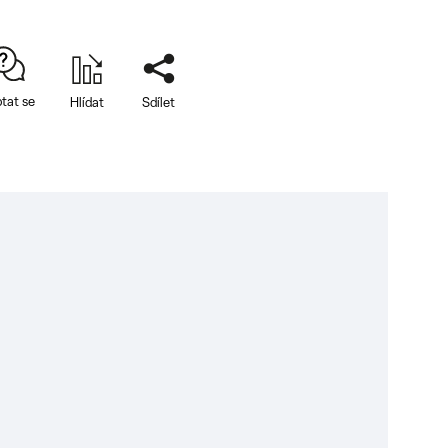
tat se
Hlídat
Sdílet