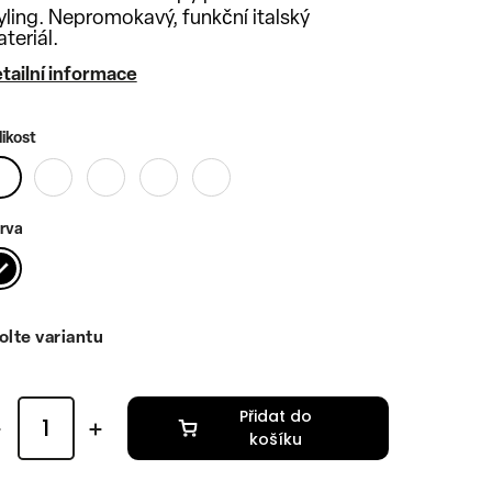
yling. Nepromokavý, funkční italský
teriál.
tailní informace
likost
rva
olte variantu
Přidat do
košíku