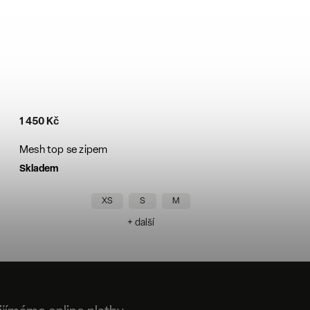
1 450 Kč
Mesh top se zipem
Skladem
XS
S
M
+ další