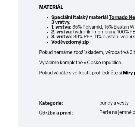
MATERIÁL
Speciální italský materiál
Tornado Ne
3 vrstvy.
1. vrstva:
85% Polyamid, 15% Elastan W
2. vrstva:
hydrofilní membrána 100% PE
3. vrstva:
89% PES, 11% elastan, vodní
Voděvzdorný zip
Pokud nemáme zboží skladem, výroba trvá 3 
Vyrábíme kompletně v České republice.
Pokud váháte s velikostí, prohlédněte si
Míry 
bundy a vesty
Kategorie
:
Perte na jemné p
Údržba a praní
: