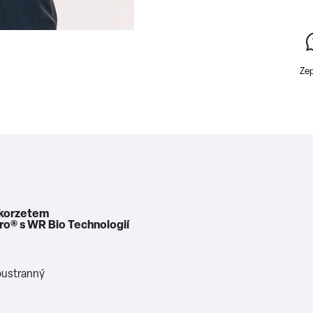
Zep
 korzetem
o® s WR Bio Technologií
oustranný