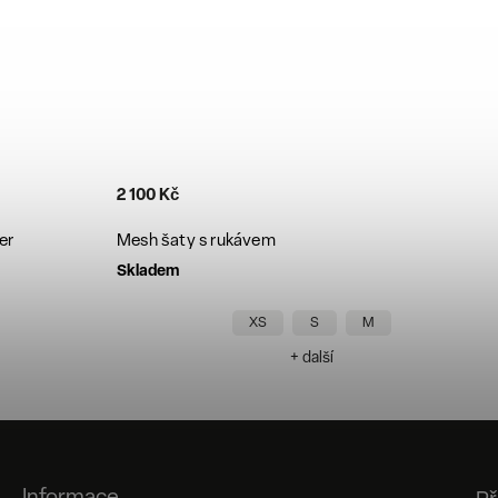
2 100 Kč
er
Mesh šaty s rukávem
Skladem
XS
S
M
+ další