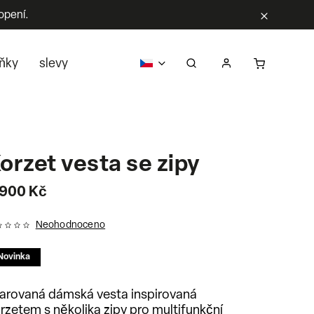
opení.
ňky
slevy
pro firmy
o nás
prodejci
kontak
orzet vesta se zipy
 900 Kč
Neohodnoceno
Novinka
arovaná dámská vesta inspirovaná
rzetem s několika zipy pro multifunkční