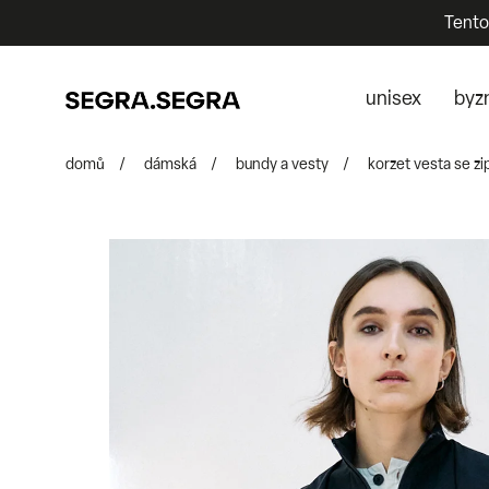
Tento
unisex
byz
domů
/
dámská
/
bundy a vesty
/
korzet vesta se zi