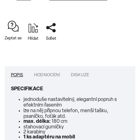
Zeptat se
Hlídat
Sdílet
POPIS
HODNOCENÍ
DISKUZE
SPECIFIKACE
jednoduše nastavitelný, elegantní popruh s
efektním řasením
lze na něj připnou telefon, menší tašku,
psaníčko, foťák atd.
max. délka:
180 cm
stahovací gumičky
2 karabiny
1 ks
adaptéru na mobil