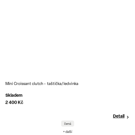
Mini Croissant clutch - taštička/ledvinka
Skladem
2 400 Kč
Detail
černá
+ další