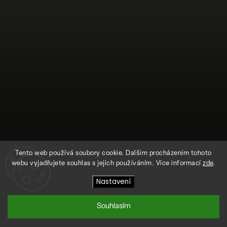
Tento web používá soubory cookie. Dalším procházením tohoto
webu vyjadřujete souhlas s jejich používáním. Více informací
zde
.
Sledovat na Instagramu
Nastavení
Souhlasím
Copyright 2026
SEGRASEGRA
. Všechna práva vyhrazena.
Vytvořil
Shoptet
| Design
Shoptak.cz