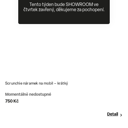
Tento týden bude SHOWROOM ve
čtvrtek zavřený, děkujeme za pochopení.
Scrunchie náramek na mobil – krátký
P
Momentálně nedostupné
S
750 Kč
6
Detail