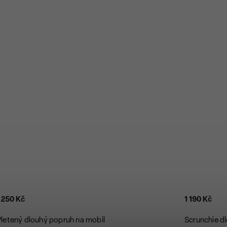
 250 Kč
1 190 Kč
Pletený dlouhý popruh na mobil
Scrunchie d