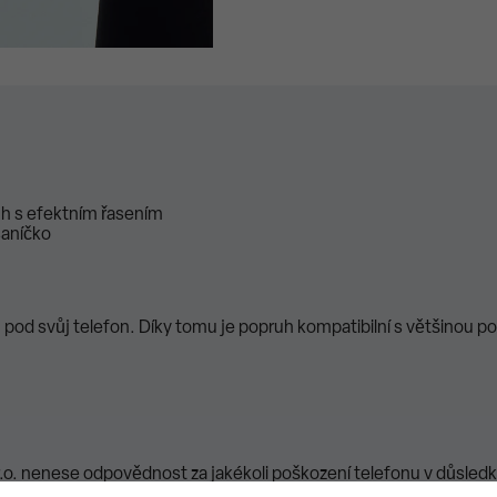
uh s efektním řasením
saníčko
l, pod svůj telefon. Díky tomu je popruh kompatibilní s většinou p
o. nenese odpovědnost za jakékoli poškození telefonu v důsledk