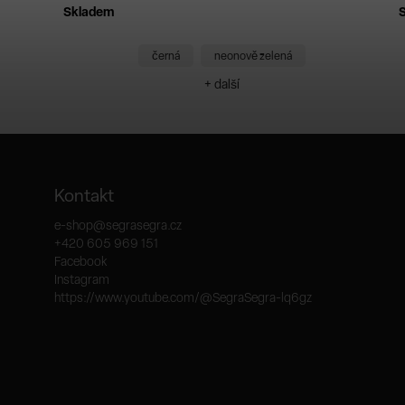
Skladem
černá
neonově zelená
+ další
Kontakt
e-shop
@
segrasegra.cz
+420 605 969 151
Facebook
Instagram
https://www.youtube.com/@SegraSegra-lq6gz