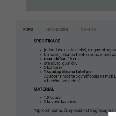
POPIS
HODNOCENÍ
DISKUZE
SPECIFIKACE
jednoduše nastavitelný, elegantní popr
lze na něj připnou telefon nebo menší p
max. délka:
45 cm
stahovací gumičky
2 karabiny
1 ks adaptéru na telefon
Adaptér si vložíte dovnitř obalu na mobi
v tvrdším provedení.
MATERIÁL
100% pes
2 kovové karabiny
*Upozorňujeme, že společnost Segrasegra s.r.