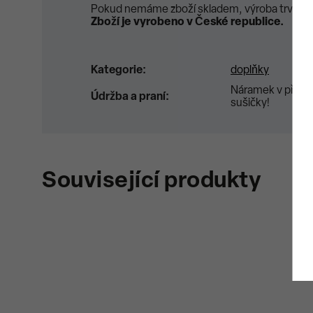
Pokud nemáme zboží skladem, výroba trvá ok
Zboží je vyrobeno v České republice.
Kategorie
:
doplňky
Náramek v případ
Údržba a praní
:
sušičky!
Související produkty