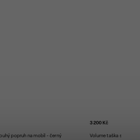
3 200 Kč
louhý popruh na mobil - černý
Volume taška s řasením 