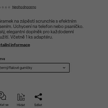
Neohodnoceno
ramek na zápěstí scrunchie s efektním
sením. Uchycení na telefon nebo psaníčko.
lý, elegantní doplněk pro každodenní
užití. Včetně 1 ks adaptéru.
tailní informace
rva
tat se
Hlídat
Sdílet