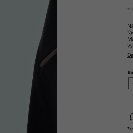
Ná
řa
Ma
vy
De
Ba
Zep