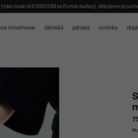
 týden bude SHOWROOM ve čtvrtek zavřený, děkujeme za poch
nys streetwear
dámská
pánská
novinky
dopl
S
m
7
Mo