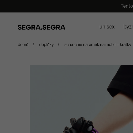
Tento
unisex
byz
domů
/
doplňky
/
scrunchie náramek na mobil – krátký