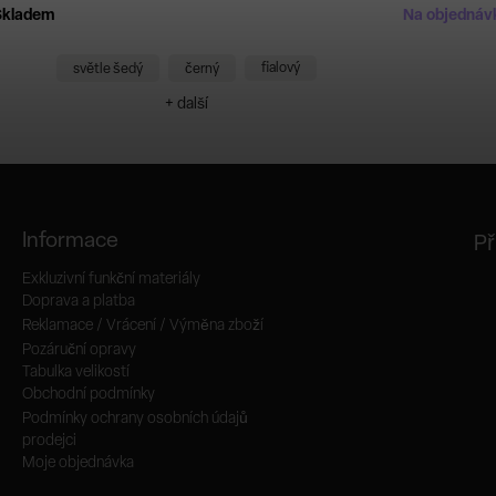
Skladem
Na objednáv
fialový
světle šedý
černý
+ další
Informace
Př
Exkluzivní funkční materiály
Doprava a platba
Reklamace / Vrácení / Výměna zboží
Pozáruční opravy
Tabulka velikostí
Obchodní podmínky
Podmínky ochrany osobních údajů
prodejci
Moje objednávka