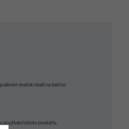
opulárních značek obalů na telefon
u používání tohoto produktu.