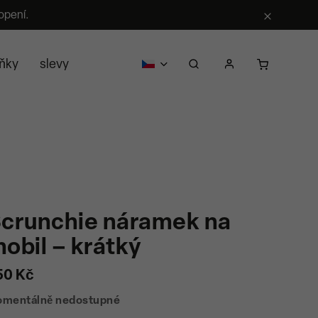
opení.
ňky
slevy
pro firmy
o nás
prodejci
kontak
crunchie náramek na
obil – krátký
50 Kč
mentálně nedostupné