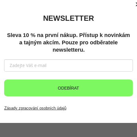
olo 2 týdnů.
NEWSLETTER
Sleva 10 % na první nákup. Přístup k novinkám
ě potřeby ručně očištěte neagresivním prostředkem s vodou. Ne
a tajným akcím. Pouze pro odběratele
newsletteru.
ODEBÍRAT
Zásady zpracování osobních údajů
Novinka