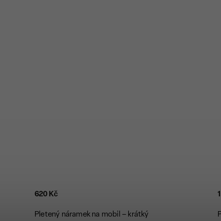
620 Kč
1
Pletený náramek na mobil – krátký