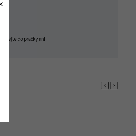
dávejte do pračky ani
Previous
Next