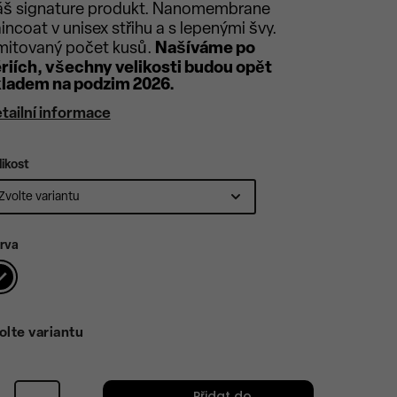
š signature produkt. Nanomembrane
incoat v unisex střihu a s lepenými švy.
mitovaný počet kusů.
Našíváme po
riích, všechny velikosti budou opět
ladem na podzim 2026.
tailní informace
likost
rva
olte variantu
Přidat do