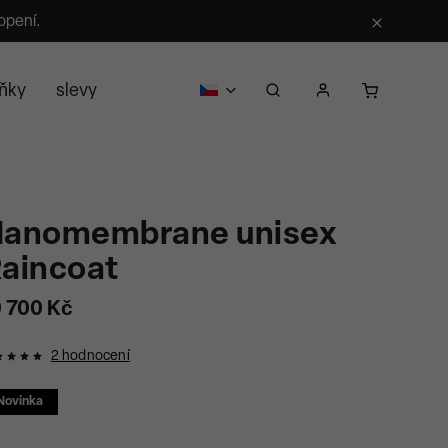
opení.
ňky
slevy
pro firmy
o nás
prodejci
kontak
anomembrane unisex
aincoat
0 700 Kč
2 hodnocení
Novinka