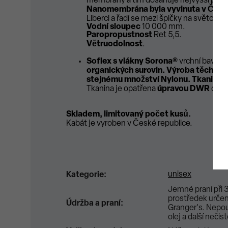
membrány a tím dosahuje nejvyšší paro
Nanomembrána byla vyvinuta v České 
Liberci a řadí se mezi špičky na světové
Vodní sloupec
10 000 mm.
Paropropustnost
Ret 5,5.
Větruodolnost
.
Soflex s vlákny Sorona®
vrchní bavlněn
organických surovin.
Výroba těchto v
stejnému množství Nylonu. Tkanina 
Tkanina je opatřena
úpravou DWR
odvád
Skladem, limitovaný počet kusů.
Kabát je vyroben v České republice.
unisex
Kategorie
:
Jemné praní při 3
prostředek urče
Údržba a praní
:
Granger's. Nepou
olej a další neč