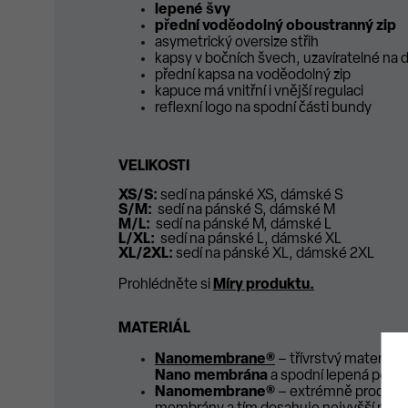
lepené švy
přední voděodolný oboustranný zip
asymetrický oversize střih
kapsy v bočních švech, uzavíratelné na 
přední kapsa na voděodolný zip
kapuce má vnitřní i vnější regulaci
reflexní logo na spodní části bundy
VELIKOSTI
XS/S:
sedí na pánské XS, dámské S
S/M:
sedí na pánské S, dámské M
M/L:
sedí na pánské M, dámské L
L/XL:
sedí na pánské L, dámské XL
XL/2XL:
sedí na pánské XL, dámské 2XL
Prohlédněte si
Míry produktu
.
MATERIÁL
Nanomembrane®
– třívrstvý materiál
Nano membrána
a spodní lepená podší
Nanomembrane®
– extrémně prodyšná