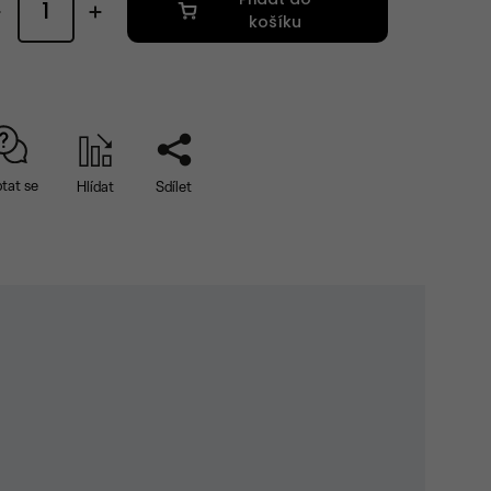
košíku
tat se
Hlídat
Sdílet