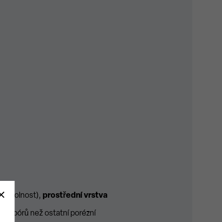
oděodolnost),
prostřední vrstva
ce pórů než ostatní porézní