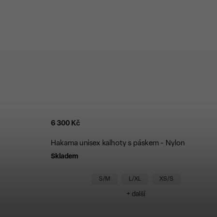
6 300 Kč
Hakama unisex kalhoty s páskem - Nylon
Skladem
S/M
L/XL
XS/S
+ další