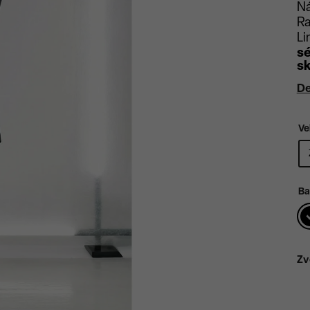
Ná
Ra
Li
sé
sk
De
Ve
Ba
Zv