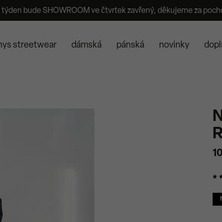
 týden bude SHOWROOM ve čtvrtek zavřený, děkujeme za poch
nys streetwear
dámská
pánská
novinky
dopl
N
R
1