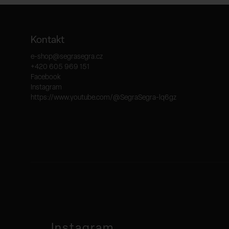
Kontakt
e-shop
@
segrasegra.cz
+420 605 969 151
Facebook
Instagram
https://www.youtube.com/@SegraSegra-lq6gz
Instagram