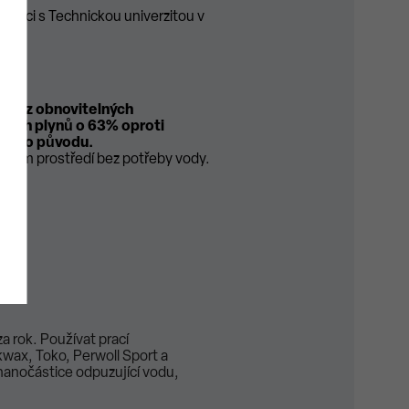
upráci s Technickou univerzitou v
ena z obnovitelných
ových plynů o 63% oproti
nného původu.
uovém prostředí bez potřeby vody.
a rok. Používat prací
ax, Toko, Perwoll Sport a
 nanočástice odpuzující vodu,