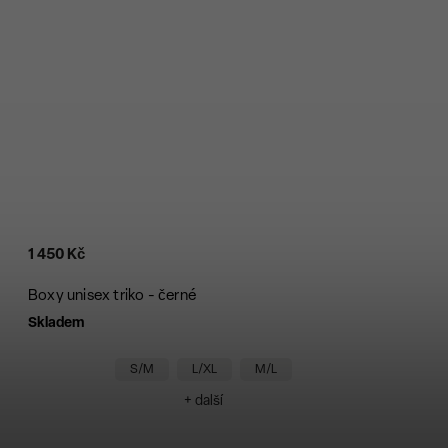
1 450 Kč
Boxy unisex triko - černé
Skladem
S/M
L/XL
M/L
+ další