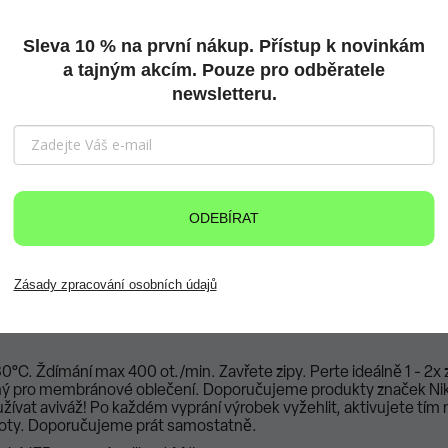
propustnosti na světě.
republice, kde je i vyráběna.
Testování kvality probíhá ve spol
m měřítku.
Sleva 10 % na první nákup. Přístup k novinkám
a tajným akcím. Pouze pro odběratele
newsletteru.
á tkanina s elastickými vlákny od firmy DuPont, která jsou
vyrob
láken vyžaduje o 30% méně energie a snižuje emise skleník
obsahuje 40 hmotnostních % materiálu obnovitelného rostli
ějící vodu z povrchu materiálu. Tato úprava je nanášena ve vak
ODEBÍRAT
Zásady zpracování osobních údajů
0°C. Ždímání max 400 ot./min. Zavřete zipy. Perte ideálně 1 - 2x z
ný pro membránové oblečení. Doporučujeme produkty značek Nikw
žívat aviváž! Po každém vyprání výrobek vyžehlit, aktivujete tím
istoty. Doporučujeme prát samostatně.