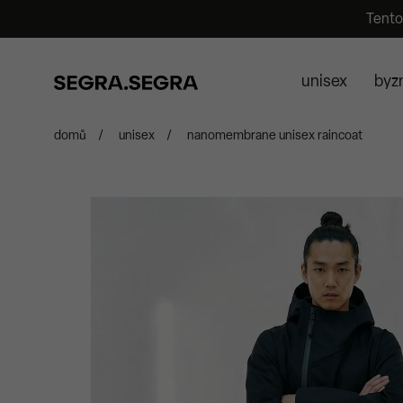
Tento
unisex
byz
domů
/
unisex
/
nanomembrane unisex raincoat