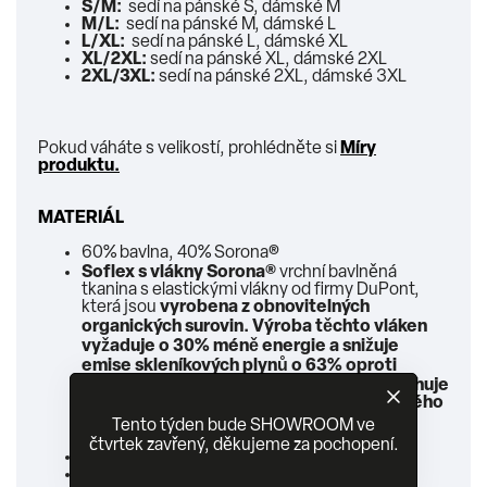
S/M:
sedí na pánské S, dámské M
M/L:
sedí na pánské M, dámské L
L/XL:
sedí na pánské L, dámské XL
XL/2XL:
sedí na pánské XL, dámské 2XL
2XL/3XL:
sedí na pánské 2XL, dámské 3XL
Pokud váháte s velikostí, prohlédněte si
Míry
produktu.
MATERIÁL
60% bavlna, 40% Sorona®
Soflex s vlákny Sorona®
vrchní bavlněná
tkanina s elastickými vlákny od firmy DuPont,
která jsou
vyrobena z obnovitelných
organických surovin.
Výroba těchto vláken
vyžaduje o 30% méně energie a snižuje
emise skleníkových plynů o 63% oproti
stejnému množství Nylonu. Tkanina obsahuje
40 hmotnostních % materiálu obnovitelného
rostlinného původu.
Tento týden bude SHOWROOM ve
čtvrtek zavřený, děkujeme za pochopení.
nepromokavý zip
pásek