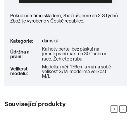
Pokud nemáme skladem, zboží ušijeme do 2-3 týdnů.
Zboží je vyrobeno v České republice.
dámská
Kategorie
:
Kalhoty perte !bez pásku! na
Údržba a
jemné praní max. na 30° nebo v
praní
:
ruce. Žehlete z rubu.
Modelka měří 176cm a má na sobě
Velikost
velikost S/M, model má velikost
modelu
:
M/L.
Související produkty
Previous
Next