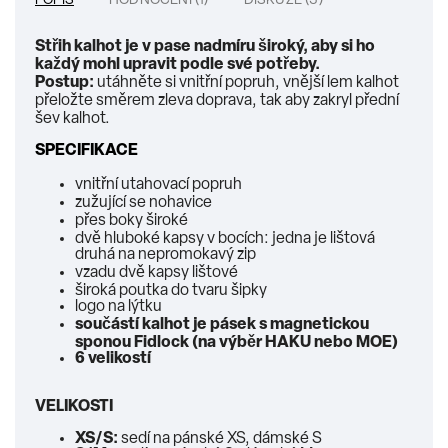
POPIS
HODNOCENÍ (1)
DISKUZE (3)
Střih kalhot je v pase nadmíru široký, aby si ho
každý mohl upravit podle své potřeby.
Postup:
utáhněte si vnitřní popruh, vnější lem kalhot
přeložte směrem zleva doprava, tak aby zakryl přední
šev kalhot.
SPECIFIKACE
vnitřní utahovací popruh
zužující se nohavice
přes boky široké
dvě hluboké kapsy v bocích: jedna je lištová
druhá na nepromokavý zip
vzadu dvě kapsy lištové
široká poutka do tvaru šipky
logo na lýtku
součástí kalhot je pásek s magnetickou
sponou Fidlock (na výběr HAKU nebo MOE)
6 velikostí
VELIKOSTI
XS/S:
sedí na pánské XS, dámské S