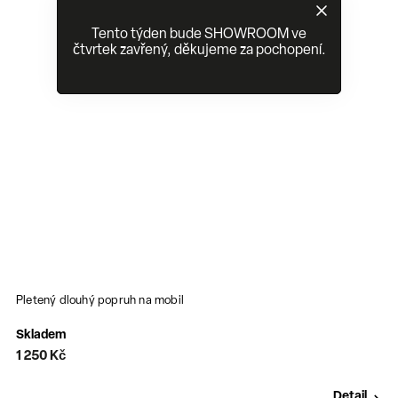
Tento týden bude SHOWROOM ve
čtvrtek zavřený, děkujeme za pochopení.
Pletený dlouhý popruh na mobil
H
Skladem
1 250 Kč
o
Detail