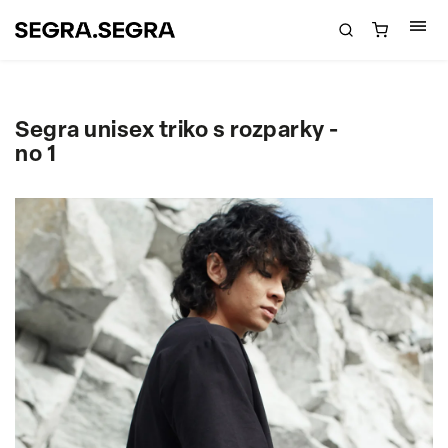
Segra unisex triko s rozparky -
no 1