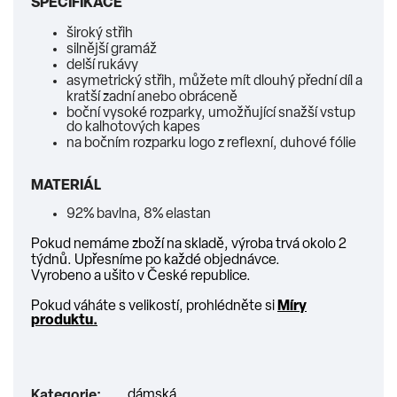
SPECIFIKACE
široký střih
silnější gramáž
delší rukávy
asymetrický střih, můžete mít dlouhý přední díl a
kratší zadní anebo obráceně
boční vysoké rozparky, umožňující snažší vstup
do kalhotových kapes
na bočním rozparku logo z reflexní, duhové fólie
MATERIÁL
92% bavlna, 8% elastan
Pokud nemáme zboží na skladě, výroba trvá okolo 2
týdnů. Upřesníme po každé objednávce.
Vyrobeno a ušito v České republice.
Pokud váháte s velikostí, prohlédněte si
Míry
produktu.
dámská
Kategorie
: