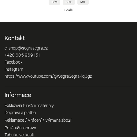
S/M
L/XL
M/L
+ další
Kontakt
e-shop
@
segrasegra.cz
+420 605 969 151
Facebook
Instagram
https://www.youtube.com/@SegraSegra-lq6gz
Informace
Exkluzivní funkční materiály
Doprava a platba
Reklamace / Vrácení / Výměna zboží
Pozáruční opravy
Tabulka velikostí