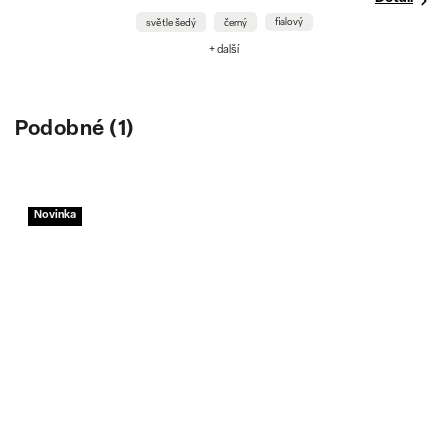
fialový
světle šedý
černý
+ další
Podobné (1)
Novinka