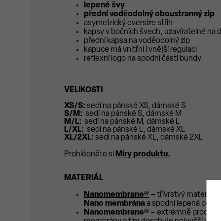
lepené švy
přední voděodolný oboustranný zip
asymetrický oversize střih
kapsy v bočních švech, uzavíratelné na 
přední kapsa na voděodolný zip
kapuce má vnitřní i vnější regulaci
reflexní logo na spodní části bundy
VELIKOSTI
XS/S:
sedí na pánské XS, dámské S
S/M:
sedí na pánské S, dámské M
M/L:
sedí na pánské M, dámské L
L/XL:
sedí na pánské L, dámské XL
XL/2XL:
sedí na pánské XL, dámské 2XL
Prohlédněte si
Míry produktu
.
MATERIÁL
Nanomembrane®
– třívrstvý materiál
Nano membrána
a spodní lepená podší
Nanomembrane®
– extrémně prodyšná