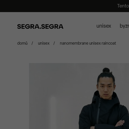
Tento
unisex
byz
domů
/
unisex
/
nanomembrane unisex raincoat