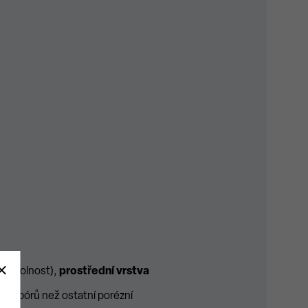
oděodolnost),
prostřední vrstva
ce pórů než ostatní porézní