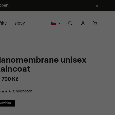
opení.
ňky
slevy
pro firmy
o nás
prodejci
kontak
anomembrane unisex
aincoat
0 700 Kč
2 hodnocení
Novinka