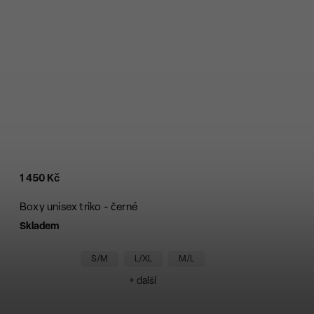
1 450 Kč
Boxy unisex triko - černé
Skladem
S/M
L/XL
M/L
+ další