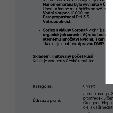
membrány a tím dosahuje nejvyšší paro
Nanomembrána byla vyvinuta v České 
Liberci a řadí se mezi špičky na světové
Vodní sloupec
10 000 mm.
Paropropustnost
Ret 5,5.
Větruodolnost
.
Soflex s vlákny Sorona®
vrchní bavlněn
organických surovin.
Výroba těchto v
stejnému množství Nylonu. Tkanina 
Tkanina je opatřena
úpravou DWR
odvád
Skladem, limitovaný počet kusů.
Kabát je vyroben v České republice.
unisex
Kategorie
:
Jemné praní při 3
prostředek urče
Údržba a praní
:
Granger's. Nepou
olej a další neč