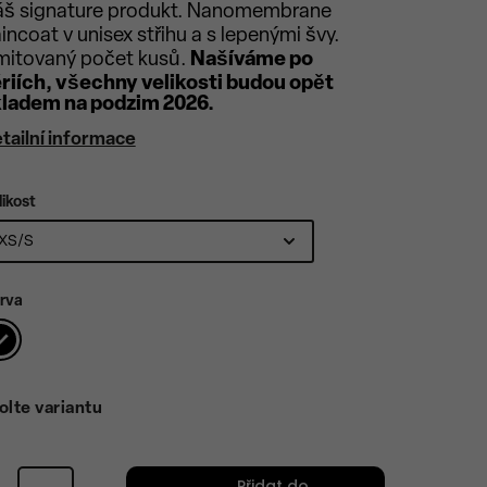
š signature produkt. Nanomembrane
incoat v unisex střihu a s lepenými švy.
mitovaný počet kusů.
Našíváme po
riích, všechny velikosti budou opět
ladem na podzim 2026.
tailní informace
likost
rva
olte variantu
Přidat do