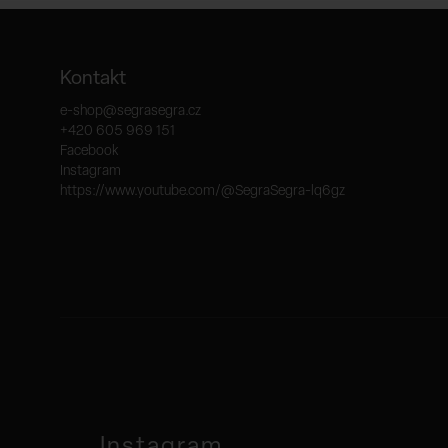
Kontakt
e-shop
@
segrasegra.cz
+420 605 969 151
Facebook
Instagram
https://www.youtube.com/@SegraSegra-lq6gz
Instagram