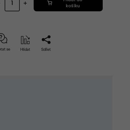
košíku
tat se
Hlídat
Sdílet