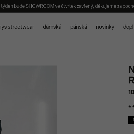
 týden bude SHOWROOM ve čtvrtek zavřený, děkujeme za poch
nys streetwear
dámská
pánská
novinky
dopl
N
R
1