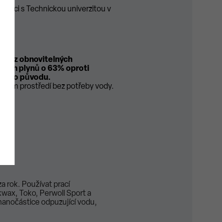
upráci s Technickou univerzitou v
ena z obnovitelných
ových plynů o 63% oproti
nného původu.
uovém prostředí bez potřeby vody.
a rok. Používat prací
ax, Toko, Perwoll Sport a
 nanočástice odpuzující vodu,