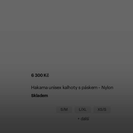
6 300 Kč
Hakama unisex kalhoty s páskem - Nylon
Skladem
S/M
L/XL
XS/S
+ další