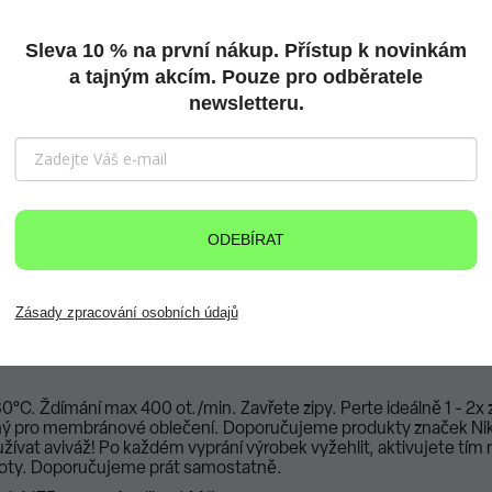
propustnosti na světě.
republice, kde je i vyráběna.
Testování kvality probíhá ve spol
m měřítku.
Sleva 10 % na první nákup. Přístup k novinkám
a tajným akcím. Pouze pro odběratele
newsletteru.
á tkanina s elastickými vlákny od firmy DuPont, která jsou
vyrob
láken vyžaduje o 30% méně energie a snižuje emise skleník
obsahuje 40 hmotnostních % materiálu obnovitelného rostli
ějící vodu z povrchu materiálu. Tato úprava je nanášena ve vak
ODEBÍRAT
Zásady zpracování osobních údajů
0°C. Ždímání max 400 ot./min. Zavřete zipy. Perte ideálně 1 - 2x z
ný pro membránové oblečení. Doporučujeme produkty značek Nikw
žívat aviváž! Po každém vyprání výrobek vyžehlit, aktivujete tím
istoty. Doporučujeme prát samostatně.