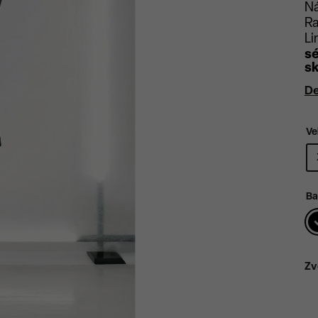
Ná
Ra
Li
sé
sk
De
Ve
Ba
Zv