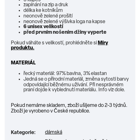
5 kapes
zapínání na zip a druk
délka ke kotníkům
neonově zelené prošití
neonově zelené výšivka loga na kapse
6 unisex velikostí
před prvním nošením džíny vyperte
Pokud váháte s velikostí, prohlédněte si
Míry
produktu
.
MATERIÁL
řecký materiál: 97% bavlna,
3% elastan
Jedná se o přírodní materiál,
změna sytosti barvy
odpovídající běžnému užívání.
Při nesprávném
praní dojde k vyblednutí materiálu. Info viz dole.
Pokud nemáme skladem, zboží ušijeme do 2-3 týdnů.
Zboží je vyrobeno v České republice.
dámská
Kategorie
: