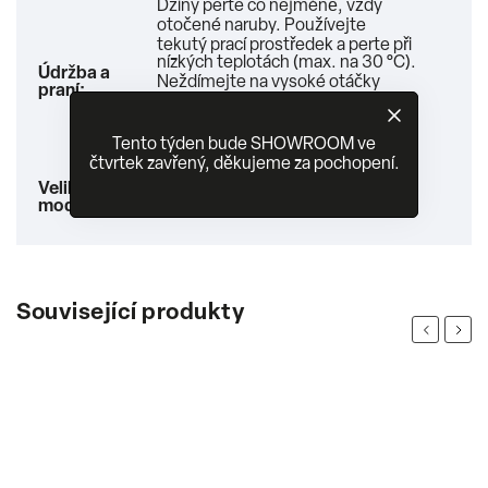
Džíny perte co nejméně, vždy
otočené naruby. Používejte
tekutý prací prostředek a perte při
nízkých teplotách (max. na 30 °C).
Údržba a
Neždímejte na vysoké otáčky
praní
:
(max. 400ot/min.)! Vyhněte se
sušičce a aviváži, které ničí
elastická vlákna. Při nesprávném
Tento týden bude SHOWROOM ve
praní dojde k vyblednutí materiálu.
čtvrtek zavřený, děkujeme za pochopení.
Modelka je vysoká 176 cm a má
Velikost
velikost W30.
modelu
:
Související produkty
Previous
Next