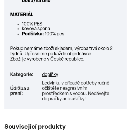
boků/na tělo
MATERIÁL
100% PES
kovová spona
Podšívka:
100% pes
Pokud nemáme zboží skladem, výroba trvá okolo 2
týdnů. Upřesníme po každé objednávce.
Zboží je vyrobeno v České republice.
Kategorie
:
doplňky
Ledvinku v případě potřeby ručně
očištěte neagresivním
Údržba a
praní
:
prostředkem s vodou. Nedávejte
do pračky ani sušičky!
Související produkty