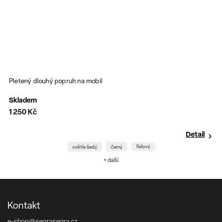
Pletený dlouhý popruh na mobil
S
Skladem
N
1 250 Kč
1
Detail
fialový
světle šedý
černý
+ další
Kontakt