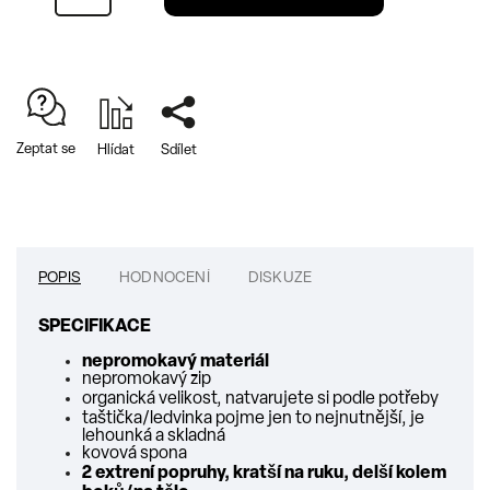
Zeptat se
Hlídat
Sdílet
POPIS
HODNOCENÍ
DISKUZE
SPECIFIKACE
nepromokavý materiál
nepromokavý zip
organická velikost, natvarujete si podle potřeby
taštička/ledvinka pojme jen to nejnutnější, je
lehounká a skladná
kovová spona
2 extrení popruhy, kratší na ruku, delší kolem