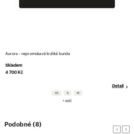
Aurora - nepromokavá krátká bunda
Skladem
4 700 Kč
Detail
XS
S
M
+ další
Podobné (8)
Previous
Next