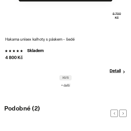
5 700
Kč
Hakama unisex kalhoty s páskem - šedé
H
Skladem
S
4 800 Kč
3
Detail
XS/S
+ další
Podobné (2)
Previous
Next