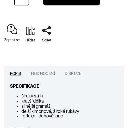
Zeptat se
Hlídat
Sdílet
POPIS
HODNOCENÍ
DISKUZE
SPECIFIKACE
široký střih
kratší délka
silnější gramáž
delší kimonové, široké rukávy
reflexní, duhové logo