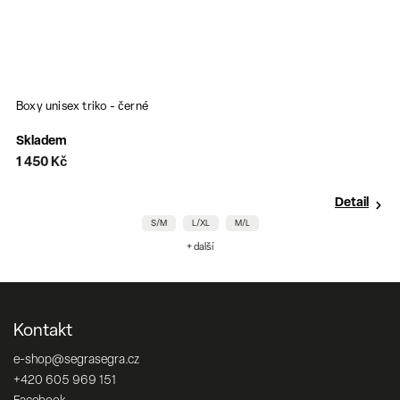
Boxy unisex triko - černé
Skladem
1 450 Kč
Detail
S/M
L/XL
M/L
+ další
Kontakt
e-shop
@
segrasegra.cz
+420 605 969 151