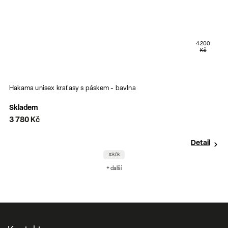
4 200
Kč
Hakama unisex kraťasy s páskem - bavlna
Skladem
3 780 Kč
Detail
XS/S
+ další