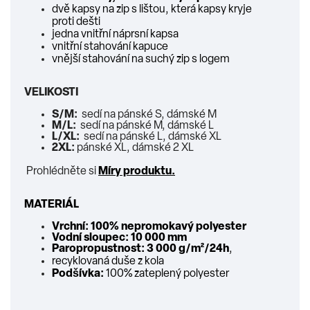
dvě kapsy na zip s lištou, která kapsy kryje
proti dešti
jedna vnitřní náprsní kapsa
vnitřní stahování kapuce
vnější stahování na suchý zip s logem
VELIKOSTI
S/M:
sedí na pánské S, dámské M
M/L:
sedí na pánské M, dámské L
L/XL:
sedí na pánské L, dámské XL
2XL:
pánské XL, dámské 2 XL
Prohlédněte si
Míry produktu
.
MATERIÁL
Vrchní:
100% nepromokavý polyester
Vodní sloupec: 10 000 mm
Paropropustnost: 3 000 g/m²/24h
,
recyklovaná duše z kola
Podšívka:
100% zateplený polyester