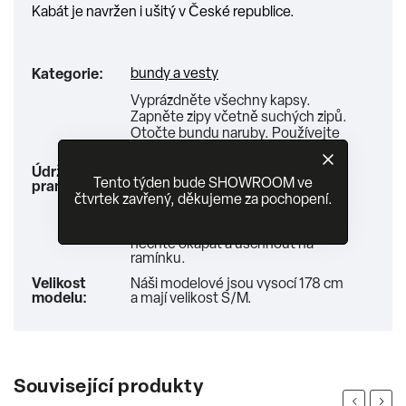
Kabát je navržen i ušitý v České republice.
bundy a vesty
Kategorie
:
Vyprázdněte všechny kapsy.
Zapněte zipy včetně suchých zipů.
Otočte bundu naruby. Používejte
speciální prací prostředek.
Nepoužívejte bělidla, aviváž,
Údržba a
změkčovadla vody. Perte na
Tento týden bude SHOWROOM ve
praní
:
30°C-40°C. Nechte bundu
čtvrtek zavřený, děkujeme za pochopení.
vymáchat a ždímejte jen na malé
otáčky. Nepoužívejte sušičku -
nechte okapat a uschnout na
ramínku.
Velikost
Náši modelové jsou vysocí 178 cm
modelu
:
a mají velikost S/M.
Související produkty
Previous
Next