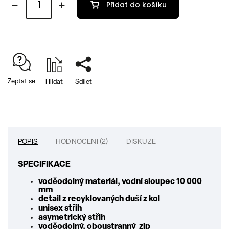
Přidat do košíku
Zeptat se
Hlídat
Sdílet
POPIS
HODNOCENÍ (2)
DISKUZE
SPECIFIKACE
voděodolný materiál, vodní sloupec 10 000
mm
detail z recyklovaných duší z kol
unisex střih
asymetrický střih
voděodolný, oboustranný zip