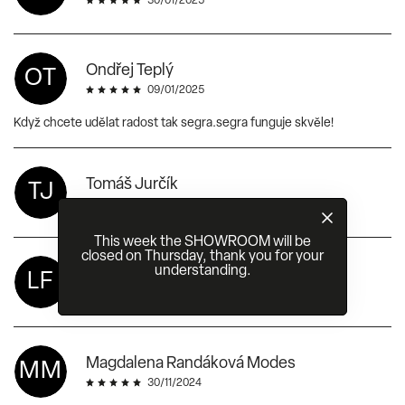
30/01/2025
Ondřej Teplý
OT
09/01/2025
Když chcete udělat radost tak segra.segra funguje skvěle!
Tomáš Jurčík
TJ
26/12/2024
This week the SHOWROOM will be
closed on Thursday, thank you for your
understanding.
Luboš Fleiberk
LF
11/12/2024
Magdalena Randáková Modes
MM
30/11/2024