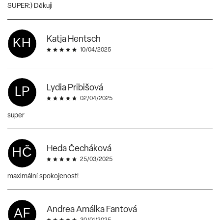
SUPER:) Děkuji
Katja Hentsch
KH
10/04/2025
Lydia Pribišová
LP
02/04/2025
super
Heda Čecháková
HČ
25/03/2025
maximální spokojenost!
Andrea Amálka Fantová
AF